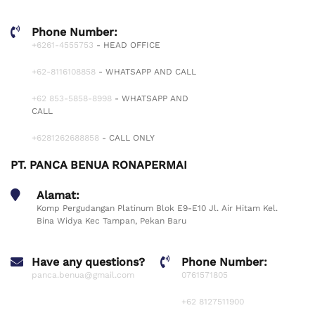
Phone Number:
+6261-4555753
- HEAD OFFICE
+62-8116108858
- WHATSAPP AND CALL
+62 853-5858-8998
- WHATSAPP AND
CALL
+6281262688858
- CALL ONLY
PT. PANCA BENUA RONAPERMAI
Alamat:
Komp Pergudangan Platinum Blok E9-E10 Jl. Air Hitam Kel.
Bina Widya Kec Tampan, Pekan Baru
Have any questions?
Phone Number:
panca.benua@gmail.com
0761571805
+62 8127511900