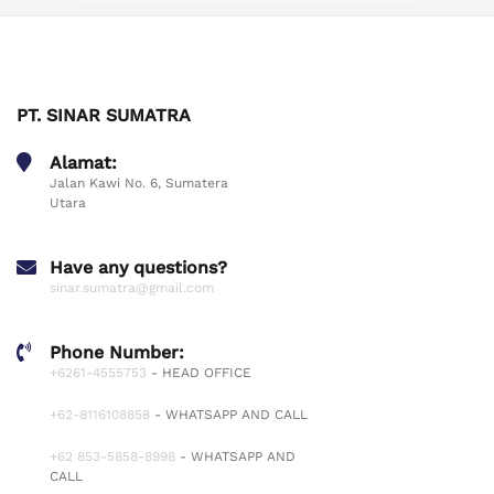
PT. SINAR SUMATRA
Alamat:
Jalan Kawi No. 6, Sumatera
Utara
Have any questions?
sinar.sumatra@gmail.com
Phone Number:
+6261-4555753
- HEAD OFFICE
+62-8116108858
- WHATSAPP AND CALL
+62 853-5858-8998
- WHATSAPP AND
CALL