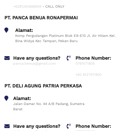
+6281262688858
- CALL ONLY
PT. PANCA BENUA RONAPERMAI
Alamat:
Komp Pergudangan Platinum Blok E9-E10 Jl. Air Hitam Kel.
Bina Widya Kec Tampan, Pekan Baru
Have any questions?
Phone Number:
panca.benua@gmail.com
0761571805
+62 8127511900
PT. DELI AGUNG PATRIA PERKASA
Alamat:
Jalan Damar No. 44 A/B Padang, Sumatra
Barat
Have any questions?
Phone Number: