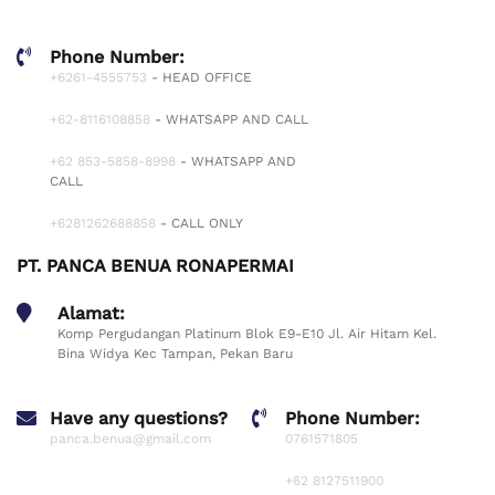
Phone Number:
+6261-4555753
- HEAD OFFICE
+62-8116108858
- WHATSAPP AND CALL
+62 853-5858-8998
- WHATSAPP AND
CALL
+6281262688858
- CALL ONLY
PT. PANCA BENUA RONAPERMAI
Alamat:
Komp Pergudangan Platinum Blok E9-E10 Jl. Air Hitam Kel.
Bina Widya Kec Tampan, Pekan Baru
Have any questions?
Phone Number:
panca.benua@gmail.com
0761571805
+62 8127511900