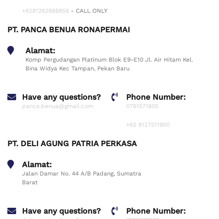
+6281262688858
- CALL ONLY
PT. PANCA BENUA RONAPERMAI
Alamat:
Komp Pergudangan Platinum Blok E9-E10 Jl. Air Hitam Kel.
Bina Widya Kec Tampan, Pekan Baru
Have any questions?
Phone Number:
panca.benua@gmail.com
0761571805
+62 8127511900
PT. DELI AGUNG PATRIA PERKASA
Alamat:
Jalan Damar No. 44 A/B Padang, Sumatra
Barat
Have any questions?
Phone Number: