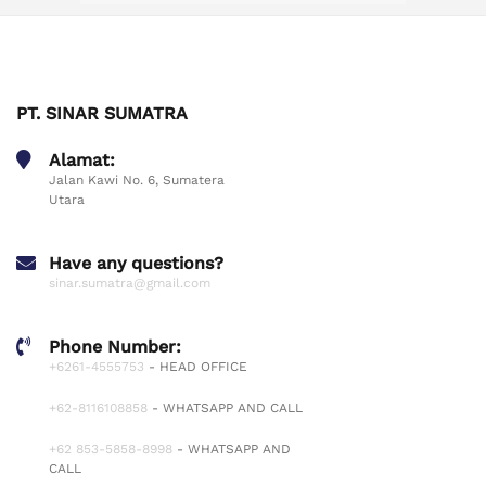
PT. SINAR SUMATRA
Alamat:
Jalan Kawi No. 6, Sumatera
Utara
Have any questions?
sinar.sumatra@gmail.com
Phone Number:
+6261-4555753
- HEAD OFFICE
+62-8116108858
- WHATSAPP AND CALL
+62 853-5858-8998
- WHATSAPP AND
CALL