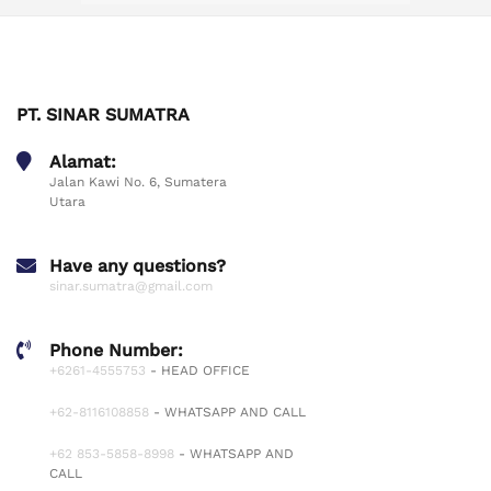
PT. SINAR SUMATRA
Alamat:
Jalan Kawi No. 6, Sumatera
Utara
Have any questions?
sinar.sumatra@gmail.com
Phone Number:
+6261-4555753
- HEAD OFFICE
+62-8116108858
- WHATSAPP AND CALL
+62 853-5858-8998
- WHATSAPP AND
CALL