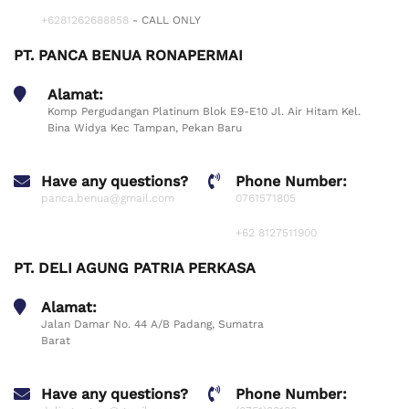
+6281262688858
- CALL ONLY
PT. PANCA BENUA RONAPERMAI
Alamat:
Komp Pergudangan Platinum Blok E9-E10 Jl. Air Hitam Kel.
Bina Widya Kec Tampan, Pekan Baru
Have any questions?
Phone Number:
panca.benua@gmail.com
0761571805
+62 8127511900
PT. DELI AGUNG PATRIA PERKASA
Alamat:
Jalan Damar No. 44 A/B Padang, Sumatra
Barat
Have any questions?
Phone Number: