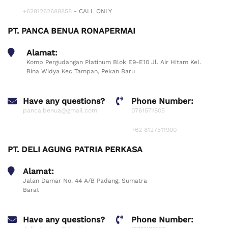
+6281262688858
- CALL ONLY
PT. PANCA BENUA RONAPERMAI
Alamat:
Komp Pergudangan Platinum Blok E9-E10 Jl. Air Hitam Kel.
Bina Widya Kec Tampan, Pekan Baru
Have any questions?
Phone Number:
panca.benua@gmail.com
0761571805
+62 8127511900
PT. DELI AGUNG PATRIA PERKASA
Alamat:
Jalan Damar No. 44 A/B Padang, Sumatra
Barat
Have any questions?
Phone Number: