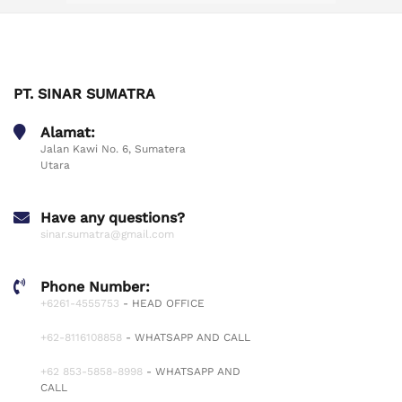
PT. SINAR SUMATRA
Alamat:
Jalan Kawi No. 6, Sumatera
Utara
Have any questions?
sinar.sumatra@gmail.com
Phone Number:
+6261-4555753
- HEAD OFFICE
+62-8116108858
- WHATSAPP AND CALL
+62 853-5858-8998
- WHATSAPP AND
CALL